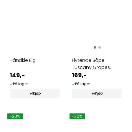
Håndkle Elg
Flytende Såpe
Tuscany Grapes
149,-
500ml
169,-
På lager
På lager
Kjøp
Kjøp
-30%
-30%