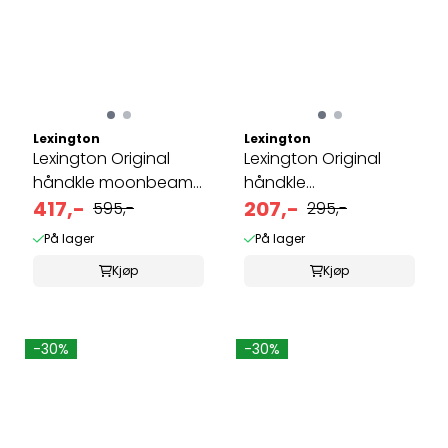
Lexington
Lexington
Lexington Original
Lexington Original
håndkle moonbeam
håndkle
70x130
417,-
Shadow 50x70
207,-
595,-
295,-
På lager
På lager
Kjøp
Kjøp
-30%
-30%