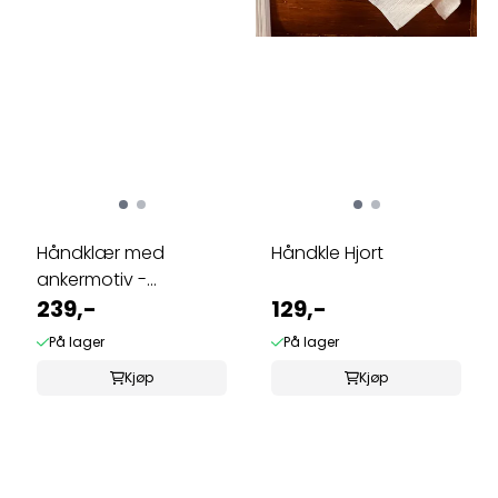
Håndklær med
Håndkle Hjort
ankermotiv -
Marineblå
239,-
129,-
På lager
På lager
Kjøp
Kjøp