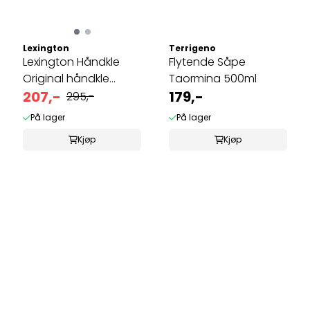
Lexington
Terrigeno
Lexington Håndkle
Flytende Såpe
Original håndkle
Taormina 500ml
Vintage green ...
207,-
179,-
295,-
På lager
På lager
Kjøp
Kjøp