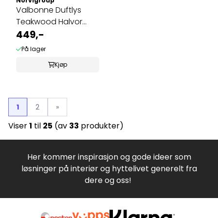
Norvigroup
Valbonne Duftlys
Teakwood Halvor
Bakke
449,-
På lager
Kjøp
1
2
»
Viser
1
til
25
(av
33
produkter)
Her kommer inspirasjon og gode ideer som
løsninger på interiør og hyttelivet generelt fra
dere og oss!