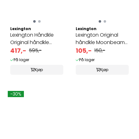
Lexington
Lexington
Lexington Håndkle
Lexington Original
Original håndkle
håndkle Moonbeam
Vintage green ...
417,-
30x50
105,-
595,-
150,-
På lager
På lager
Kjøp
Kjøp
-30%