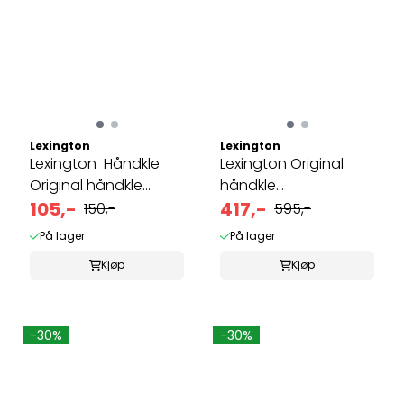
Lexington
Lexington
Lexington Håndkle
Lexington Original
Original håndkle
håndkle
Vintage ...
105,-
Shadow 70x130
417,-
150,-
595,-
På lager
På lager
Kjøp
Kjøp
-30%
-30%