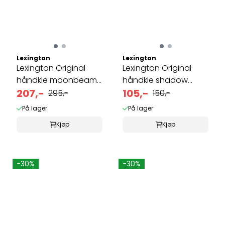
Lexington
Lexington
Lexington Original
Lexington Original
håndkle moonbeam
håndkle shadow
50x70
207,-
30x50 cm
105,-
295,-
150,-
På lager
På lager
Kjøp
Kjøp
-30%
-30%