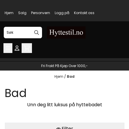
Hopp til innhold
Hjem
Salg
Personvern
Logg på
Kontakt oss
Fri Frakt På Kjøp Over 1000,-
Hjem
/
Bad
Bad
Unn deg litt luksus på hyttebadet
Filter