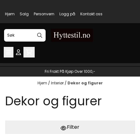
Hopp til innhold
Hjem
Salg
Personvern
Logg på
Kontakt oss
Fri Frakt På Kjøp Over 1000,-
Hjem
/
Interiør
/
Dekor og figurer
Dekor og figurer
Filter