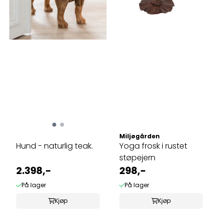
Miljøgården
Hund - naturlig teak.
Yoga frosk i rustet
støpejern
2.398,-
298,-
På lager
På lager
Kjøp
Kjøp