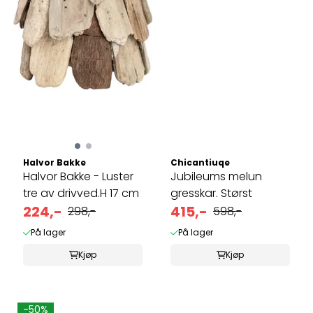
Halvor Bakke
Chicantiuqe
Halvor Bakke - Luster
Jubileums melun
tre av drivved.H 17 cm
gresskar. Størst
224,-
415,-
298,-
598,-
På lager
På lager
Kjøp
Kjøp
-50%