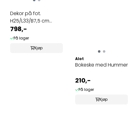
Dekor på fot.
H25/L33/B7,5 cm
natur
798,-
På lager
Kjøp
Alot
Bokeske med Hummer
210,-
På lager
Kjøp