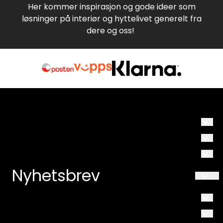
Her kommer inspirasjon og gode ideer som
løsninger på interiør og hyttelivet generelt fra
dere og oss!
Hyttestil.no
Om oss
Neverveien 13
Om oss
Nyhetsbrev
Salg
3086 HOLMESTRAND
Salg
Personvern
Org. nr. 816102332
Registrer deg for å motta nyheter og tilbud!
E-post
Personvern
Salgsbetingelser
Tlf:
97697379
FØLG OSS PÅ INSTAGRAM
Salgsbetingelser