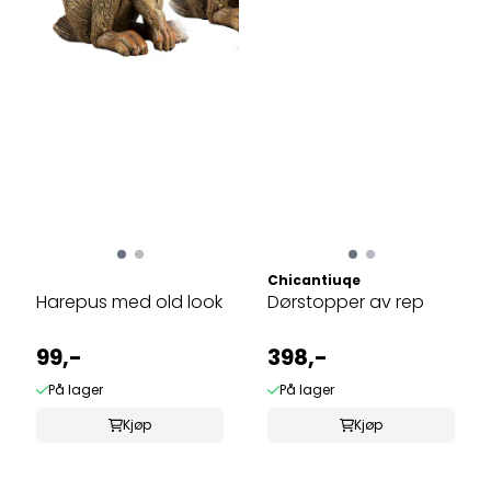
Chicantiuqe
Harepus med old look
Dørstopper av rep
99,-
398,-
På lager
På lager
Kjøp
Kjøp