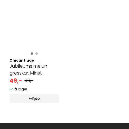
Chicantiuqe
Jubileums melun
gresskar. Minst
49,-
98,-
På lager
Kjøp