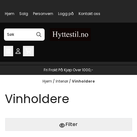
Hopp til innhold
Hjem
Salg
Personvern
Logg på
Kontakt oss
Fri Frakt På Kjøp Over 1000,-
Hjem
/
Interiør
/
Vinholdere
Vinholdere
Filter