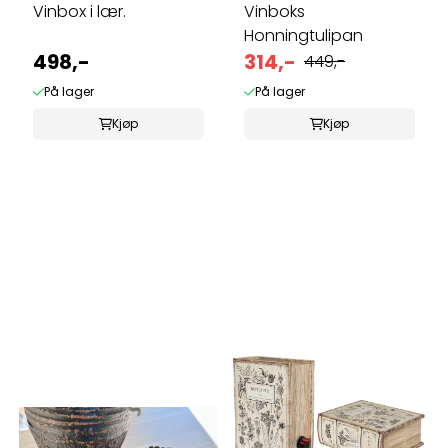
Vinbox i lær.
Vinboks
Honningtulipan
498,-
314,-
449,-
På lager
På lager
Kjøp
Kjøp