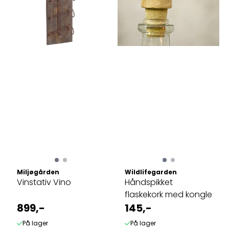
Miljøgården
Wildlifegarden
Vinstativ Vino
Håndspikket
flaskekork med kongle
899,-
145,-
På lager
På lager