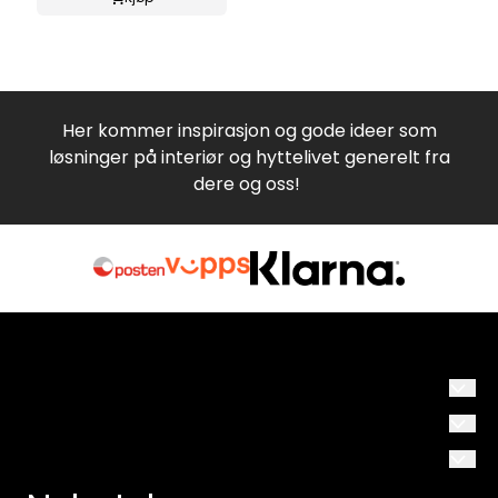
Her kommer inspirasjon og gode ideer som
løsninger på interiør og hyttelivet generelt fra
dere og oss!
Hyttestil.no
Om oss
Neverveien 13
Om oss
Salg