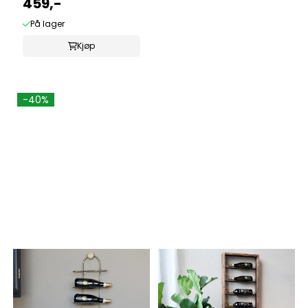
459,-
På lager
Kjøp
-40%