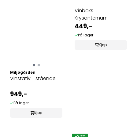
Vinboks
Krysantemum
449,-
På lager
Kjøp
Miljøgården
Vinstativ - stående
949,-
På lager
Kjøp
-30%